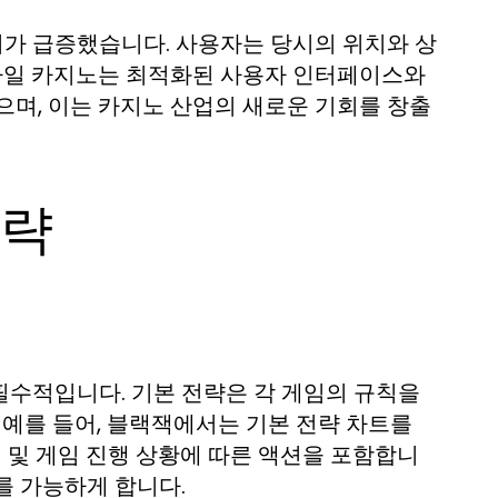
가 급증했습니다. 사용자는 당시의 위치와 상
모바일 카지노는 최적화된 사용자 인터페이스와
으며, 이는 카지노 산업의 새로운 기회를 창출
전략
필수적입니다. 기본 전략은 각 게임의 규칙을
 예를 들어, 블랙잭에서는 기본 전략 차트를
절 및 게임 진행 상황에 따른 액션을 포함합니
를 가능하게 합니다.