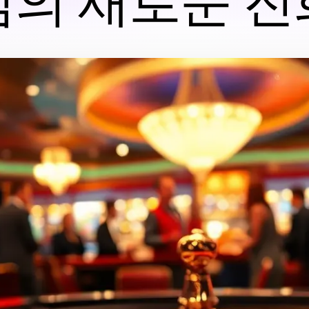
임의 새로운 진