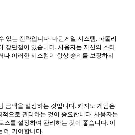
수 있는 전략입니다. 마틴게일 시스템, 파롤리
다 장단점이 있습니다. 사용자는 자신의 스타
그러나 이러한 시스템이 항상 승리를 보장하지
팅 금액을 설정하는 것입니다. 카지노 게임은
획적으로 관리하는 것이 중요합니다. 사용자는
로스를 설정하여 관리하는 것이 좋습니다. 이
 데 기여합니다.