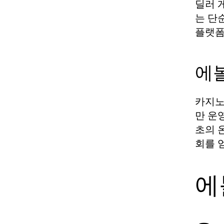
딜러 
는 단
플랫폼
에
카지노
만 운
초의 
회를 
에