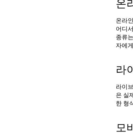
온
온라인
어디서
종류는
자에게
라
라이브
은 실
한 형
모