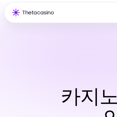
Thetacasino
카지노