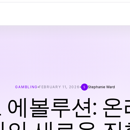
GAMBLING
FEBRUARY 11, 2026
Stephanie Ward
S
 에볼루션: 온