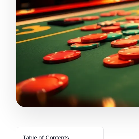
Table of Contents