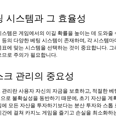
팅 시스템과 그 효율성
시스템은 게임에서의 이길 확률을 높이는 데 도와줄 
 등의 다양한 베팅 시스템이 존재하며, 각 시스템마
목표에 맞는 시스템을 선택하는 것이 중요합니다. 
으므로 주의가 필요합니다.
스크 관리의 중요성
 관리란 사용자 자신의 자금을 보호하고, 적절한 베
으로 불확실성을 동반하기 때문에, 초기 자산을 계
임에 모든 자산을 투자하기보다는 분산 투자와 스톱 
기간에 걸쳐 카지노 게임을 즐기고 손실을 최소화하는